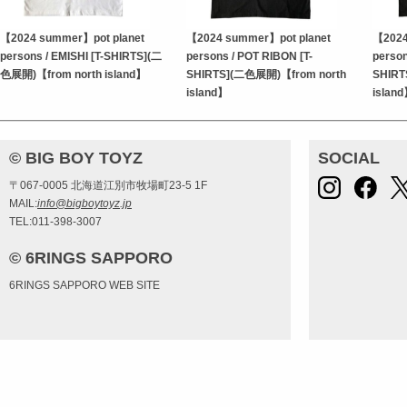
【2024 summer】pot planet
【2024 summer】pot planet
【2024
persons / EMISHI [T-SHIRTS](二
persons / POT RIBON [T-
person
色展開)【from north island】
SHIRTS](二色展開)【from north
SHIRT
island】
islan
© BIG BOY TOYZ
SOCIAL
〒067-0005 北海道江別市牧場町23-5 1F
MAIL:
info@bigboytoyz.jp
TEL:011-398-3007
© 6RINGS SAPPORO
6RINGS SAPPORO WEB SITE