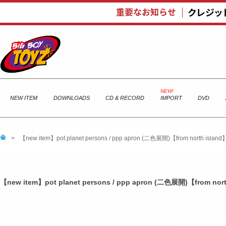
NEW ITEM
DOWNLOADS
CD & RECORD
IMPORT
DVD
>
【new item】pot planet persons / ppp apron (二色展開)【from north island
【new item】pot planet persons / ppp apron (二色展開)【from nort