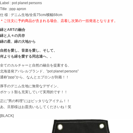
Label : pot planet persons
Title : ppp apron
仕 様 : デニム生地/全長75cm/横幅68cm
＊ご注文に予約商品が含まれる場合、店着し次第の
一括発送となります。
緑とARTの融合
緑と人々の共存
緑の星、緑の大地から
自然を愛し、音楽を愛し、そして、
何よりも緑を愛する同志達へ、、
全てのカルチャーと自然の融合を提案する、
北海道発アパレルブランド、”pot planet persons”
通称”ppp”から、なんとエプロンが到着！！
厚手のデニム生地に無骨なデザイン、
ポケット類も充実していて実用的です！！
正に”男の料理”にはピッタリなアイテム！！
あ、旦那様はお皿洗いもしてくださいね！笑
[BLACK]