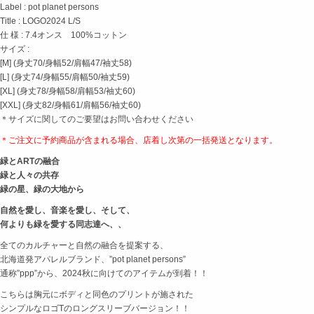
Label : pot planet persons
Title : LOGO2024 L/S
仕 様 : 7.4オンス 100%コットン
サイズ :
[M] (身丈70/身幅52/肩幅47/袖丈58)
[L] (身丈74/身幅55/肩幅50/袖丈59)
[XL] (身丈78/身幅58/肩幅53/袖丈60)
[XXL] (身丈82/身幅61/肩幅56/袖丈60)
＊サイズに関してのご要望はお問い合わせください
＊ご注文に予約商品が含まれる場合、店着し次第の
一括発送となります。
緑とARTの融合
緑と人々の共存
緑の星、緑の大地から
自然を愛し、音楽を愛し、そして、
何よりも緑を愛する同志達へ、、
全てのカルチャーと自然の融合を提案する、
北海道発アパレルブランド、”pot planet persons”
通称”ppp”から、2024秋に向けてのアイテムが到着！！
こちらは胸元にボディと同色のプリントが施された
シンプルなロゴTのロングスリーブバージョン！！