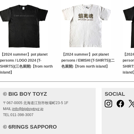
【2024 summer】pot planet
【2024 summer】pot planet
【2024
persons / LOGO 2024 [T-
persons / EMISHI [T-SHIRTS](二
person
SHIRTS](三色展開)【from north
色展開)【from north island】
SHIRT
island】
islan
© BIG BOY TOYZ
SOCIAL
〒067-0005 北海道江別市牧場町23-5 1F
MAIL:
info@bigboytoyz.jp
TEL:011-398-3007
© 6RINGS SAPPORO