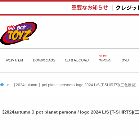
NEW ITEM
DOWNLOADS
CD & RECORD
IMPORT
DVD
>
【2024autumn 】pot planet persons / logo 2024 L/S [T-SHIRTS](三色展開)【
【2024autumn 】pot planet persons / logo 2024 L/S [T-SHIRTS]