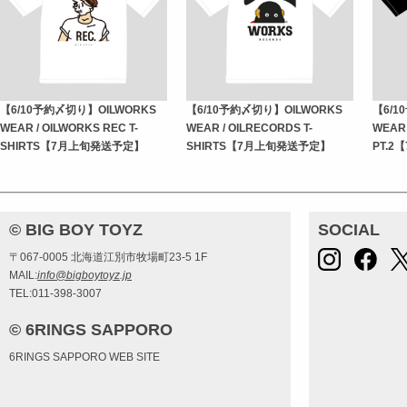
【6/10予約〆切り】OILWORKS
【6/10予約〆切り】OILWORKS
【6/1
WEAR / OILWORKS REC T-
WEAR / OILRECORDS T-
WEAR 
SHIRTS【7月上旬発送予定】
SHIRTS【7月上旬発送予定】
PT.
© BIG BOY TOYZ
SOCIAL
〒067-0005 北海道江別市牧場町23-5 1F
MAIL:
info@bigboytoyz.jp
TEL:011-398-3007
© 6RINGS SAPPORO
6RINGS SAPPORO WEB SITE