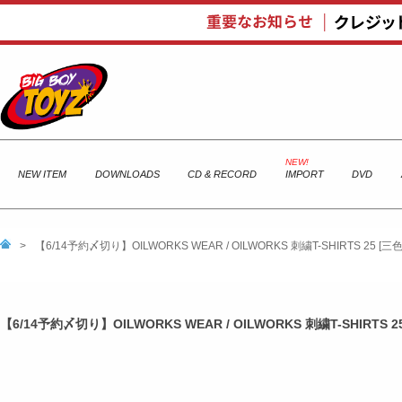
NEW ITEM
DOWNLOADS
CD & RECORD
IMPORT
DVD
>
【6/14予約〆切り】OILWORKS WEAR / OILWORKS 刺繍T-SHIRTS 2
【6/14予約〆切り】OILWORKS WEAR / OILWORKS 刺繍T-SHIRT