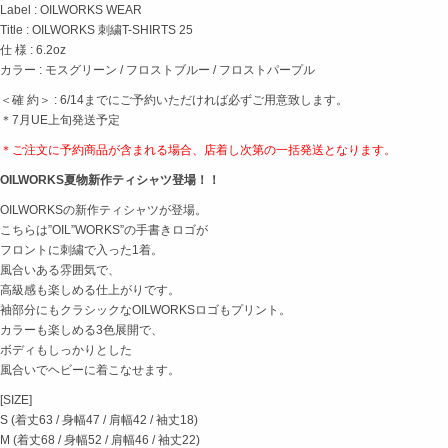
Label : OILWORKS WEAR
Title : OILWORKS 刺繍T-SHIRTS 25
仕 様 : 6.2oz
カラー : モスグリーン / フロストブルー / フロストパープル
＜確 約＞ : 6/14までにご予約いただければ必ずご用意致します。
＊7月UE上旬発送予定
＊ご注文に予約商品が含まれる場合、店着し次第の
一括発送となります。
OILWORKS夏物新作ティシャツ登場！！
OILWORKSの新作ティシャツが登場。
こちらは”OIL”WORKS”の手書きロゴが
フロントに刺繍で入った1着。
風合いある雰囲気で、
高級感も楽しめる仕上がりです。
袖部分にもクラシックなOILWORKSロゴもプリント。
カラーも楽しめる3色展開で、
ボディもしっかりとした
風合いでヘビーに着こなせます。
[SIZE]
S (着丈63 / 身幅47 / 肩幅42 / 袖丈18)
M (着丈68 / 身幅52 / 肩幅46 / 袖丈22)