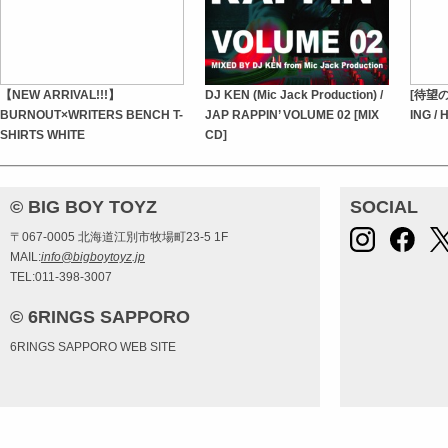
【NEW ARRIVAL!!!】
DJ KEN (Mic Jack Production) /
[待望の
BURNOUT×WRITERS BENCH T-
JAP RAPPIN’ VOLUME 02 [MIX
ING /
SHIRTS WHITE
CD]
© BIG BOY TOYZ
SOCIAL
〒067-0005 北海道江別市牧場町23-5 1F
MAIL:
info@bigboytoyz.jp
TEL:011-398-3007
© 6RINGS SAPPORO
6RINGS SAPPORO WEB SITE