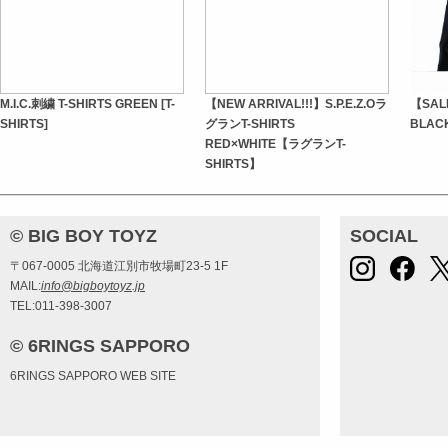
M.I.C.刺繍 T-SHIRTS GREEN [T-
【NEW ARRIVAL!!!】S.P.E.Z.Oラ
【SALE
SHIRTS]
グランT-SHIRTS
BLACK
RED×WHITE【ラグランT-
SHIRTS】
© BIG BOY TOYZ
SOCIAL
〒067-0005 北海道江別市牧場町23-5 1F
MAIL:
info@bigboytoyz.jp
TEL:011-398-3007
© 6RINGS SAPPORO
6RINGS SAPPORO WEB SITE