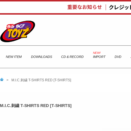
NEW ITEM
DOWNLOADS
CD & RECORD
IMPORT
DVD
>
M.I.C.刺繍 T-SHIRTS RED [T-SHIRTS]
M.I.C.刺繍 T-SHIRTS RED [T-SHIRTS]