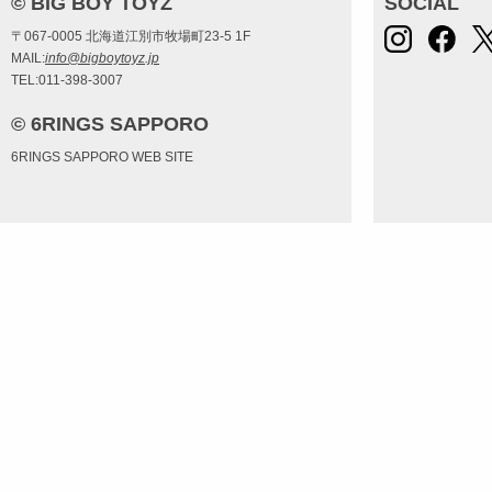
© BIG BOY TOYZ
SOCIAL
〒067-0005 北海道江別市牧場町23-5 1F
MAIL:
info@bigboytoyz.jp
TEL:011-398-3007
© 6RINGS SAPPORO
6RINGS SAPPORO WEB SITE