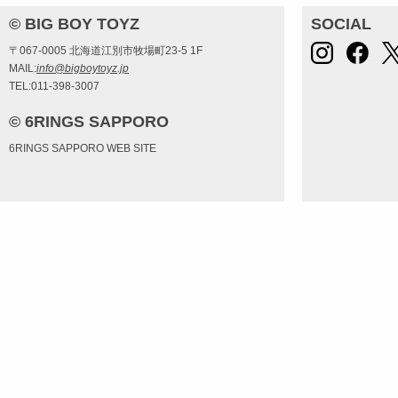
© BIG BOY TOYZ
SOCIAL
〒067-0005 北海道江別市牧場町23-5 1F
MAIL:
info@bigboytoyz.jp
TEL:011-398-3007
© 6RINGS SAPPORO
6RINGS SAPPORO WEB SITE