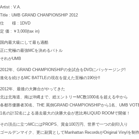
Artist : V.A.
Title : UMB GRAND CHANPIONSHIP 2012
仕 様 : 1DVD
定 価 : ￥3,000(tax in)
国内最大級にして最も過酷
正に究極の最強MCを決めるバトル
それがUMB
2012年、GRAND CHAMPIONSHIPの全試合をDVDにパッケージング!
進化を続けるMC BATTLEの現在を捉えた至極の190分!!
2012年、最後の大舞台がやってきた
北は北海道、南は沖縄まで、総エントリーMC数1000名を超える中から
各都市優勝者30名、THE 罵倒GRAND CHAMPIONSHIPから1名、UMB VO
1名の計32名による過去最大の決勝大会が恵比寿LIQUID ROOMで開催！
その頂点に立つMCにはPROPS、賞金100万円、世界で一つの刻印入り
ゴールデンマイク、更に副賞としてManhattan RecordsがOriginal Vinylを制