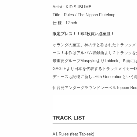
Artist : KID SUBLIME
Title : Rules / The Nippon Fluteloop
仕 様 : 12inch
限定プレス！！即2枚買い必至皿！
オランダの至宝、神の子と称されたトラックメイカーKI
ース！本作はアルバム収録曲より２トラックを
最重要グループMaspykeよりTableek、Ｂ面
GAGLEより日本を代表するトラックメイカーDJ Mitsu T
デュースも記憶に新しい6th Generationと
仙台発アンダーグラウンドレーベルTeppen Re
TRACK LIST
A1 Rules (feat Tableek)