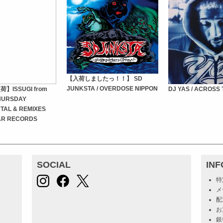
【入荷しましたっ！！】 SD
JUNKSTA / OVERDOSE NIPPON
ISSUGI from
DJ YAS / ACROSS
HURSDAY
TAL & REMIXES
AR RECORDS
SOCIAL
IN
特
メ
配
お
銀