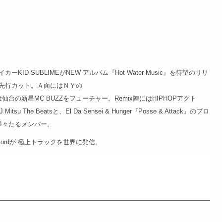
D SUBLIMEがNEW アルバム『Hot Water Music』を待望のリリ
先行カット。Ａ面にはＮＹの
には仙台の新星MC BUZZをフューチャー。Remix陣にはHIPHOPアクト
he Beatsと、El Da Sensei & Hunger『Posse & Attack』のプロ
いう錚々たるメンバー。
cordが 極上トラックを世界に発信。