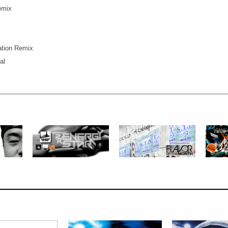
emix
ation Remix
al