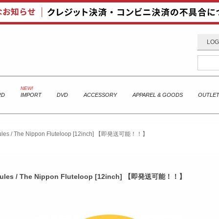
LOG
RD
IMPORT
DVD
ACCESSORY
APPAREL & GOODS
OUTLE
/ The Nippon Fluteloop [12inch] 【即発送可能！！】
s / The Nippon Fluteloop [12inch] 【即発送可能！！】