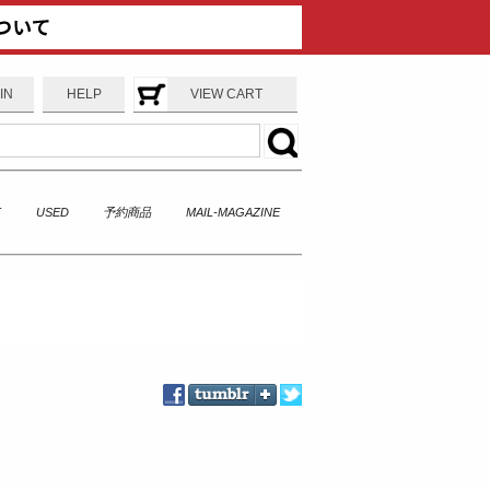
IN
HELP
VIEW CART
T
USED
予約商品
MAIL-MAGAZINE