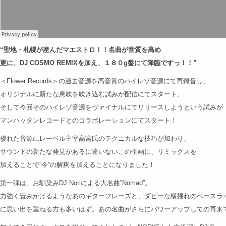
“聖地・札幌が産んだマエストロ！！名曲が音質を高め
更に、DJ COSMO REMIXを加え、１８０g盤にて降臨ですっ！！”
＜Flower Records＞の過去音源を高音質のハイレゾ音源にて再録音し、
オリジナルに新たな息吹を吹き込む試みが配信にてスタート。
そして今回そのハイレゾ音源をヴァイナルにてリリースしようという試みが
マンハッタンレコードとのコラボレーションにてスタート！
優れた音源にレーベル主宰高宮氏のテクニカルな技巧が加わり、
サウンドの新たな発見があるに違いないこの企画に、リミックスを
加えることで“今”の解釈を加えることになりました！
第一弾は、お馴染みDJ Noriによる大名曲”Nomad”。
力強く畳みかけるようなあのギターフレーズと、ダビーな横揺れのベースラ
に思い出を重ねる方も多いはず。あの名曲がさらにパワーアップしての再来