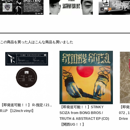
この商品を買った人はこんな商品も買いました
【即発送可能！！】 R-指定 / 21 ,
【即発送可能！！】STINKY
【即発送
R.I.P 【12inch vinyl】
SCIZA from BONG BROS /
072 , 1
TRUTH & ABSTRACT EP (CD)
Dri
【関西UG！！】