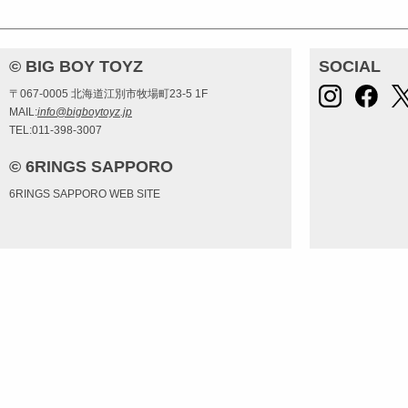
© BIG BOY TOYZ
SOCIAL
〒067-0005 北海道江別市牧場町23-5 1F
MAIL:
info@bigboytoyz.jp
TEL:011-398-3007
© 6RINGS SAPPORO
6RINGS SAPPORO WEB SITE