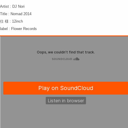
Artist : DJ Nori
Title : Nomad 2014
仕 様 : 12inch
label : Flower Records