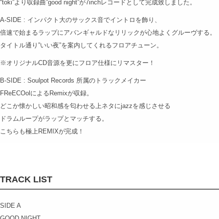
“toki”より収録曲”good night”が7inchレコードとして完成致しました。
A-SIDE : インパクト大のサックス音でイントロを飾り、
倍速で始まるラップにアバンギャルドなリリックが心地よくグルーヴする。
タイトル通り”いい夜”を案内してくれるフロアチューン。
※オリジナルCD音源を更にフロア仕様にリマスター！
B-SIDE : Soulpot Records 所属のトラックメイカー
FReECOolによるRemixが収録。
どこか懐かしい昭和感を匂わせる上ネタにjazzを感じさせる
ドラムループがラップとマッチする。
こちらも極上REMIXが完成！
TRACK LIST
SIDE A
GOOD NIGHT