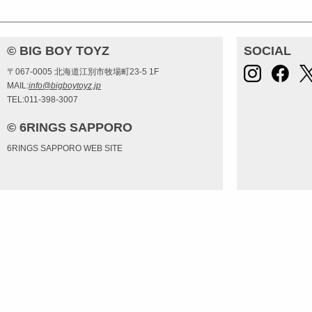
© BIG BOY TOYZ
SOCIAL
〒067-0005 北海道江別市牧場町23-5 1F
MAIL:
info@bigboytoyz.jp
TEL:011-398-3007
© 6RINGS SAPPORO
6RINGS SAPPORO WEB SITE