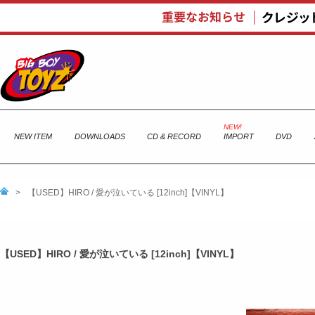
NEW ITEM
DOWNLOADS
CD & RECORD
IMPORT
DVD
>
【USED】HIRO / 愛が泣いている [12inch]【VINYL】
【USED】HIRO / 愛が泣いている [12inch]【VINYL】