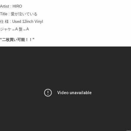
Artist : HIRO
Title : 愛が泣いている
仕 様 : Used 12inch Vinyl
ジャケ→A 盤→A
“二枚買い可能！！”