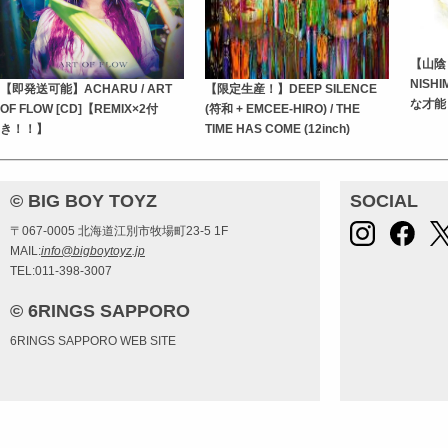
【山陰
NISHI
【即発送可能】ACHARU / ART
【限定生産！】DEEP SILENCE
な才能
OF FLOW [CD]【REMIX×2付
(符和 + EMCEE-HIRO) / THE
き！！】
TIME HAS COME (12inch)
© BIG BOY TOYZ
SOCIAL
〒067-0005 北海道江別市牧場町23-5 1F
MAIL:
info@bigboytoyz.jp
TEL:011-398-3007
© 6RINGS SAPPORO
6RINGS SAPPORO WEB SITE