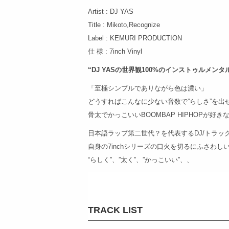
Artist : DJ YAS
Title : Mikoto,Recognize
Label : KEMURI PRODUCTION
仕 様 : 7inch Vinyl
“DJ YASの世界観100%のインストゥルメンタル
「至極シンプルでありながら色は濃い」
どうすればこんなに少ない音数で”らしさ”を出
骨太でかっこいいBOOMBAP HIPHOPが好
日本語ラップ第二世代？を代表するDJ/トラックメ
自身の7inchシリーズの口火を切るにふさわし
“らしく”、”太く”、”かっこいい”、、
TRACK LIST