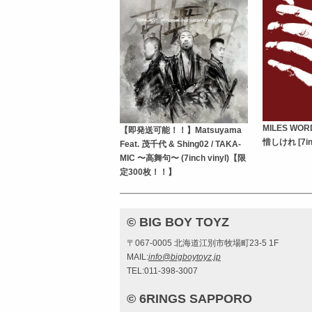
MILES WORD
【即発送可能！！】Matsuyama
惜しけれ [7in
Feat. 茂千代 & Shing02 / TAKA-
MIC 〜高舞句〜 (7inch vinyl)【限
定300枚！！】
© BIG BOY TOYZ
〒067-0005 北海道江別市牧場町23-5 1F
MAIL:
info@bigboytoyz.jp
TEL:011-398-3007
© 6RINGS SAPPORO