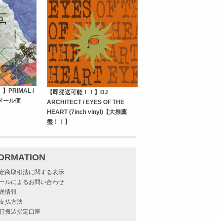
】PRIMAL /
【即発送可能！！】DJ
)【メール便
ARCHITECT / EYES OF THE
HEART (7inch vinyl)【大推薦
盤！！】
FORMATION
定商取引法に関する表示
ールによるお問い合わせ
送情報
支払方法
行振込指定口座