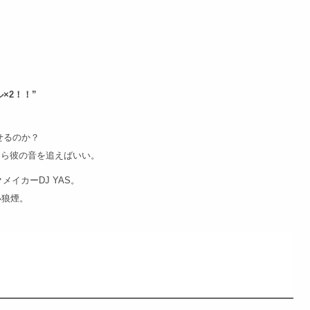
×2！！”
せるのか？
きなら彼の音を追えばいい。
イカーDJ YAS。
い狼煙。