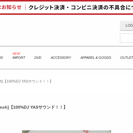
LOG
RD
IMPORT
DVD
ACCESSORY
APPAREL & GOODS
OUTLE
[7inch]【100%DJ YASサウンド！！】
 [7inch]【100%DJ YASサウンド！！】