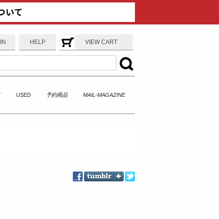
IN
HELP
VIEW CART
T
USED
予約商品
MAIL-MAGAZINE