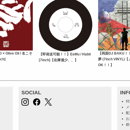
 × Olive Oil / 名こそ
【両面DJ BAKU！！
【即発送可能！！】EeMu / Habit
ch]
夢 (7inch VINYL
[7inch]【在庫僅少、、】
OK！！】
SOCIAL
IN
特
メ
配
お
銀