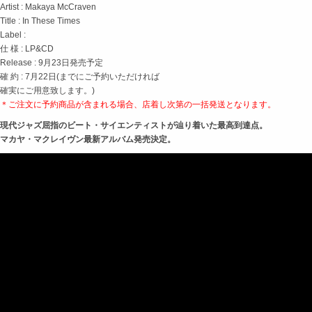
Artist : Makaya McCraven
Title : In These Times
Label :
仕 様 : LP&CD
Release : 9月23日発売予定
確 約 : 7月22日(までにご予約いただければ
確実にご用意致します。)
＊ご注文に予約商品が含まれる場合、店着し次第の
一括発送となります。
現代ジャズ屈指のビート・サイエンティストが辿り着いた最高到達点。
マカヤ・マクレイヴン最新アルバム発売決定。