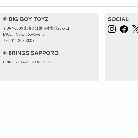
© BIG BOY TOYZ
SOCIAL
〒067-0005 北海道江別市牧場町23-5 1F
MAIL:
info@bigboytoyz.jp
TEL:011-398-3007
© 6RINGS SAPPORO
6RINGS SAPPORO WEB SITE