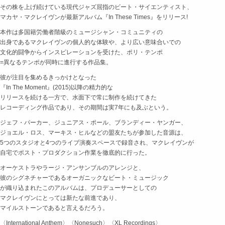
その株を上げ続けている現代ジャズ屈指のビート・サイエンティスト、
マカヤ・マクレイヴンが最新アルバム『In These Times』をリリース!
本作は多国籍労働者階級のミュージシャン・コミュニティの
出身であるマクレイヴンの個人的な体験や、より広い意味合いでの
文化的闘争からインスピレーションを受けた、ポリ・テンポ
=異なるテンポが同時に進行する作品集。
彼が注目を集めるきっかけとなった
『In The Moment』(2015)以降の精力的な
リリースを続ける一方で、水面下で常に制作を続けてきた
レコーディング作品であり、その期間は実7年にも及ぶという。
ジェフ・パーカー、ジュニアス・ポール、ブランディー・ヤンガー、
ジョエル・ロス、マーキス・ヒルなどの盟友たちが参加した音源は、
5つのスタジオと4つのライブ演奏スペースで録音され、マクレイヴンが
自宅でポスト・プロダクション作業を徹底的に行った。
オーケストラやラージ・アンサンブルのアレンジと、
彼のシグネチャーであるオーガニックなビート・ミュージック
が織り込まれたこのアルバムは、プロデューサーとしての
マクレイヴンにとっては新たな前進であり、
マイルストーンであると言えるだろう。
〈International Anthem〉〈Nonesuch〉〈XL Recordings〉