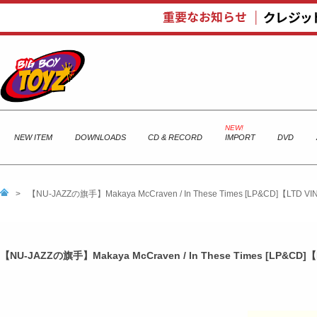
NEW ITEM
DOWNLOADS
CD & RECORD
IMPORT
DVD
>
【NU-JAZZの旗手】Makaya McCraven / In These Times [LP&CD]【LTD V
【NU-JAZZの旗手】Makaya McCraven / In These Times [LP&CD]