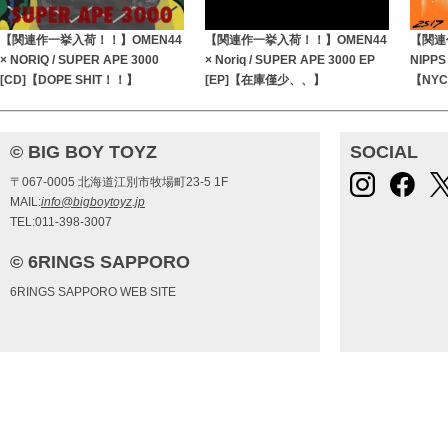
【関連作一挙入荷！！】OMEN44
【関連作一挙入荷！！】OMEN44
【関連
× NORIQ / SUPER APE 3000
× Noriq / SUPER APE 3000 EP
NIPPS 
[CD]【DOPE SHIT！！】
[EP]【在庫僅少、、】
【NY
© BIG BOY TOYZ
SOCIAL
〒067-0005 北海道江別市牧場町23-5 1F
MAIL:
info@bigboytoyz.jp
TEL:011-398-3007
© 6RINGS SAPPORO
6RINGS SAPPORO WEB SITE