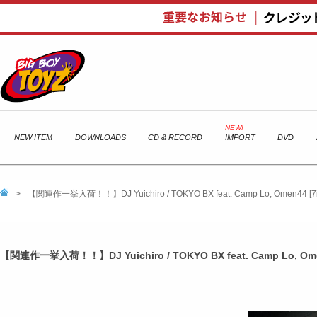
NEW ITEM
DOWNLOADS
CD & RECORD
IMPORT
DVD
>
【関連作一挙入荷！！】DJ Yuichiro / TOKYO BX feat. Camp Lo, Omen4
【関連作一挙入荷！！】DJ Yuichiro / TOKYO BX feat. Camp Lo, 