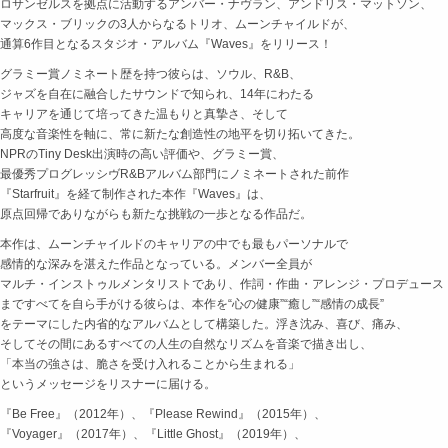
ロサンゼルスを拠点に活動するアンバー・ナヴラン、アンドリス・マットソン、
マックス・ブリックの3人からなるトリオ、ムーンチャイルドが、
通算6作目となるスタジオ・アルバム『Waves』をリリース！
グラミー賞ノミネート歴を持つ彼らは、ソウル、R&B、
ジャズを自在に融合したサウンドで知られ、14年にわたる
キャリアを通じて培ってきた温もりと真摯さ、そして
高度な音楽性を軸に、常に新たな創造性の地平を切り拓いてきた。
NPRのTiny Desk出演時の高い評価や、グラミー賞、
最優秀プログレッシヴR&Bアルバム部門にノミネートされた前作
『Starfruit』を経て制作された本作『Waves』は、
原点回帰でありながらも新たな挑戦の一歩となる作品だ。
本作は、ムーンチャイルドのキャリアの中でも最もパーソナルで
感情的な深みを湛えた作品となっている。メンバー全員が
マルチ・インストゥルメンタリストであり、作詞・作曲・アレンジ・プロデュース
まですべてを自ら手がける彼らは、本作を“心の健康”“癒し”“感情の成長”
をテーマにした内省的なアルバムとして構築した。浮き沈み、喜び、痛み、
そしてその間にあるすべての人生の自然なリズムを音楽で描き出し、
「本当の強さは、脆さを受け入れることから生まれる」
というメッセージをリスナーに届ける。
『Be Free』（2012年）、『Please Rewind』（2015年）、
『Voyager』（2017年）、『Little Ghost』（2019年）、