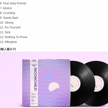
6. Fear (Hey Friend)
7. Advice
8. Counting
9. Sweet Spot
10. Strong
11. For Yourself
12. Sick
13. Nothing To Prove
14. Afterglow
[輸入盤2LP]