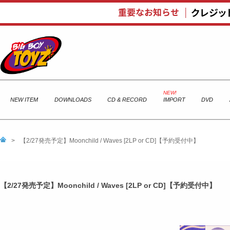
NEW ITEM
DOWNLOADS
CD & RECORD
IMPORT
DVD
>
【2/27発売予定】Moonchild / Waves [2LP or CD]【予約受付中】
【2/27発売予定】Moonchild / Waves [2LP or CD]【予約受付中】