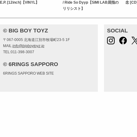
E.P. [12inch]【VINYL】
/ Ride So Dyyp【SIMI LAB屈指の
念 [C
リリシスト】
© BIG BOY TOYZ
SOCIAL
〒067-0005 北海道江別市牧場町23-5 1F
MAIL:
info@bigboytoyz.jp
TEL:011-398-3007
© 6RINGS SAPPORO
6RINGS SAPPORO WEB SITE