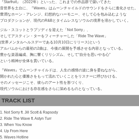
『Starfruit』（2022年）といった、これまでの作品群で築いてきた
音世界を土台に、『Waves』はムーンチャイルドのサウンドをさらに進化させた。
豊潤なホーン・アレンジ、幻想的なハーモニー、そして心を包み込むような
プロダクションが、現代のR&Bとタイムレスなソウルの境界を溶かしていく。
ジル・スコットとラプソディを迎えた「Not Sorry」、
そしてアスティン・ターをフィーチャーした「Ride The Wave」
(世界メンタルヘルスデーである10月10日にリリース)という
アルバムからの最初の2曲は、今後の展開を予感させる内容となっている。
豊かな楽器編成、胸に響くリリシズム、そして“自分を思いやる心”
という精神が全体を貫いている。
『Waves』でムーンチャイルドは、人生の感情の波に身を委ねながら、
開かれた心と優雅さをもって流れていくことをリスナーに呼びかける。
そのメッセージこそ、彼らのアート性を形づくり、
現代ソウルにおける存在感をさらに深めるものとなっている。
TRACK LIST
1. Not Sorry ft. Jill Scott & Rapsody
2. Ride The Wave ft. Astyn Turr
3. When You Know
4. Up From Here
5. Waves Hotline