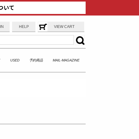
IN
HELP
VIEW CART
T
USED
予約商品
MAIL-MAGAZINE