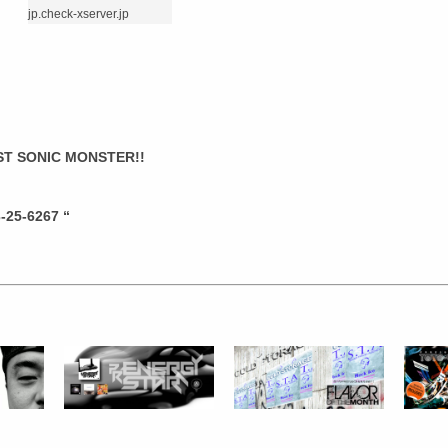
jp.check-xserver.jp
ST SONIC MONSTER!!
-25-6267 “