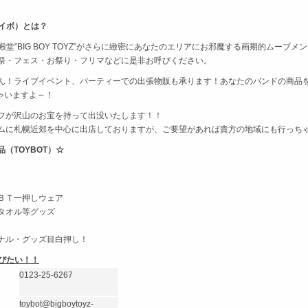
トイボ）とは？
殿堂”BIG BOY TOYZ”がさらに緻密にあなたのエリアにお邪魔する画期的ムーブメ
祭・フェス・お祭り・フリマなどに是非お呼びください。
ん！ライブイベント、パーティーでの出張物販も承ります！あなたのバンドの商品をT
ちゃいますよ～！
フが沢山のお宝を持って出没いたします！！
ムに札幌近郊を中心に出店しておりますが、ご要望があれば貴方の地域にも行っち
（TOYBOT）☆
ＢＴ一押しウェア
タオル等グッズ
ナル・グッズ目白押し！
呼びたい！！
0123-25-6267
toybot@bigboytoyz-