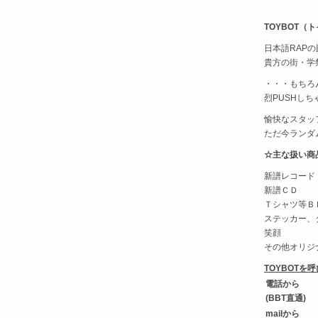
TOYBOT（
日本語RAPの
貴方の街・学
・・・もちろ
烈PUSHし
愉快なスタッ
ただ今ランダ
☆主な扱い商品
新譜レコード
新譜ＣＤ
Ｔシャツ等Ｂ
ステッカー、
笑顔
その他オリジ
TOYBOTを
電話から
(BBT直通)
mailから