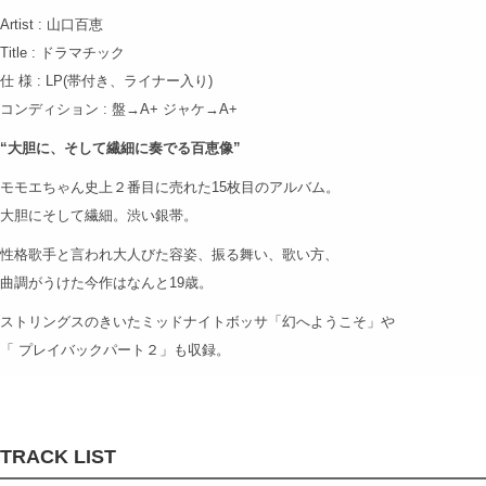
Artist : 山口百恵
Title : ドラマチック
仕 様 : LP(帯付き、ライナー入り)
コンディション : 盤→A+ ジャケ→A+
“大胆に、そして繊細に奏でる百恵像”
モモエちゃん史上２番目に売れた15枚目のアルバム。
大胆にそして繊細。渋い銀帯。
性格歌手と言われ大人びた容姿、振る舞い、歌い方、
曲調がうけた今作はなんと19歳。
ストリングスのきいたミッドナイトボッサ「幻へようこそ」や
「 プレイバックパート２」も収録。
TRACK LIST