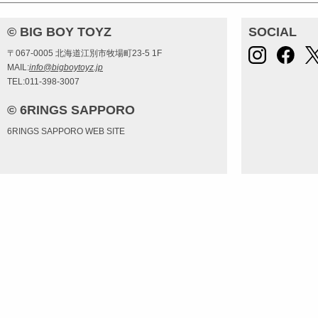
© BIG BOY TOYZ
SOCIAL
〒067-0005 北海道江別市牧場町23-5 1F
MAIL:
info@bigboytoyz.jp
TEL:011-398-3007
© 6RINGS SAPPORO
6RINGS SAPPORO WEB SITE