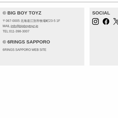
© BIG BOY TOYZ
SOCIAL
〒067-0005 北海道江別市牧場町23-5 1F
MAIL:
info@bigboytoyz.jp
TEL:011-398-3007
© 6RINGS SAPPORO
6RINGS SAPPORO WEB SITE