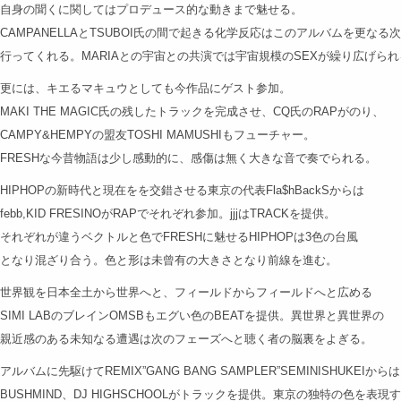
自身の聞くに関してはプロデュース的な動きまで魅せる。
CAMPANELLAとTSUBOI氏の間で起きる化学反応はこのアルバムを更なる
行ってくれる。MARIAとの宇宙との共演では宇宙規模のSEXが繰り広げられ
更には、キエるマキュウとしても今作品にゲスト参加。
MAKI THE MAGIC氏の残したトラックを完成させ、CQ氏のRAPがのり、
CAMPY&HEMPYの盟友TOSHI MAMUSHIもフューチャー。
FRESHな今昔物語は少し感動的に、感傷は無く大きな音で奏でられる。
HIPHOPの新時代と現在をを交錯させる東京の代表Fla$hBackSからは
febb,KID FRESINOがRAPでそれぞれ参加。jjjはTRACKを提供。
それぞれが違うベクトルと色でFRESHに魅せるHIPHOPは3色の台風
となり混ざり合う。色と形は未曾有の大きさとなり前線を進む。
世界観を日本全土から世界へと、フィールドからフィールドへと広める
SIMI LABのブレインOMSBもエグい色のBEATを提供。異世界と異世界の
親近感のある未知なる遭遇は次のフェーズへと聴く者の脳裏をよぎる。
アルバムに先駆けてREMIX”GANG BANG SAMPLER”SEMINISHUKEIからは
BUSHMIND、DJ HIGHSCHOOLがトラックを提供。東京の独特の色を表現