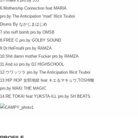
5.I make it pro.by JJJ
6.Mothership Connection feat MARIA
pro.by The Anticipation “mad” Illicit Tsuboi
Drums By なかじまはじめ
7.sho nuff bomb pro.by OMSB
8.FREE C pro.by GOLBY SOUND
9.Dr.HoFmaN pro.by RAMZA
10.Shit damn mother Fucker pro.by RAMZA
11.And so pro.by DJ HIGHSCHOOL
12.ウワッツラ pro.by The Anticipation Illicit Tsuboi
13.HIP HOP 女郎地獄 feat キエるマキュウ,TOSHI蝮
pro.by MAKI THE MAGIC
14.RE:TOKAI feat YUKSTA-ILL pro.by SH BEATS
PROFILE