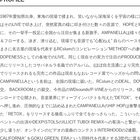
1987年愛知県出身。東海の現場で揉まれ、笑いながら深海深くを宇宙の様に泳
はそのLIVEで叩き上げ、突然変異の様に叩き付けた数々の音源で、HOPEと
に、その一挙手一投足に全国から注目が集まる新旗手。AMPANELLAは様々な
＆フローする。泳ぎ、潜り込む。現場でも音源でも”心配ねえ” 自らのペー
まさに名古屋の現場を代表するRCslumのコンピレーション”METHOD”への参
DOPENESSとしての各地でのLIVE。同じく現在その実力で注目のPRODUCER
共にリリースしたコサパネルラ名義でのアルバム。(ほぼ自主流通により完売。後
でリリースされるも完売この作品は現在もなおレコード屋でヘッズからの問
CAMPANELLAという名前は、全国の現場に届いた。RCslumとのDEAL。DOWN 
交。 BACKROOMとの親交。今作品のWDsounds/P-VINEからのリリ
ンロードで公開され、音楽業界にディープインパクトを与えた”DETOX”。
へ押し進め、圧倒的なまでに詰め込まれたCAMPANELLAのHIP HOPは
た「RETOX」をリリースする徹底っぷりで全てをかっさらった。こういった活動
ベントへの出演やDEXPISTOLSのILLICIT TUBOI REMIXへの客演へと
少し違うが、オンラインのビデオの楽曲のコンテストINTERHOODの2連覇。
CALIFORNIA” をGOKU GREEN, ERAという同時代を代表とする3世