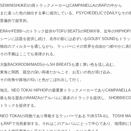
SEMINISHUKEIの両トラックメーカーはCAMPANELLAのRAPの中から
また違った色の抽出する事に成功している。PSYCHEDELICでDAILYなその
普遍的で超常的。
ERAやFEBBへのトラック提供やTOFU BEATSのREMIX等、近年のHIPHOP/ 
シーンに話題を提供し続け、名作の影には必ずいるGOLBY SOUNDもトラ
独自のフィルターを通しながら、ラッパーにその世界を自由かつ鮮やかに表
その手腕はここでも発揮される。
大阪BACKROOM/MADSからSH BREATSも濃く厚い色を流し込む。
東海と関西、親交の深い両者だからこそ、お互いの色が溶け込み。
その街角や路地の匂いと色がこぼれ出して行く。
地元。NEO TOKAI HIPHOPの最重要トラックメーカーでありCAMPANELL
最も知る盟友のRAMZAがアルバムに最多のトラックを提供し、SHOBBIECO
トラックを提供する。
NEO TOKAIの同胞であり尊敬するラッパーである YUKSTA-ILL、TOSHI MA
もRAPで当然参加する。それはこのアルバムにとって中心であり、地理的に