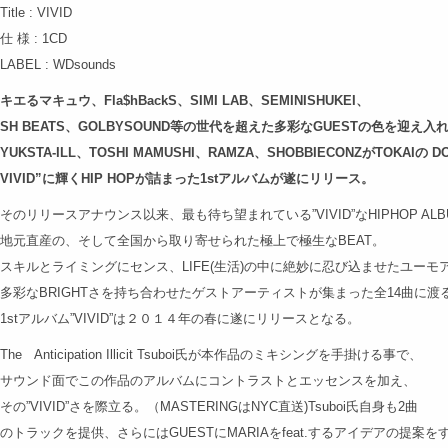
Title : VIVID
仕 様 : 1CD
LABEL : WDsounds
キエるマキュウ、Fla$hBackS、SIMI LAB、SEMINISHUKEI、
SH BEATS、GOLBYSOUND等の世代を超えた多彩なGUESTの色を迎え入
YUKSTA-ILL、TOSHI MAMUSHI、RAMZA、SHOBBIECONZがTOKAIの
VIVID”に輝くHIP HOPが詰まった1stアルバムが遂にリリース。
そのリリースアナウンス以来、最も待ち望まれている”VIVID”なHIPHOP ALB
地元直産の、そして全国から取り寄せられた極上で極生なBEAT。
スキルとライミングにセンス、LIFE(生活)の中に絶妙に忍び込ませたユーモ
多彩なBRIGHTさを持ち合わせたゲストアーティストが集まった全14曲に渡
1stアルバム”VIVID”は２０１４年の春に遂にリリースとなる。
The Anticipation Illicit Tsuboi氏が本作品のミキシングを手掛ける事で、
サウンド面でこの作品のアルバムにコントラストとエッセンスを加え、
その”VIVID”さを際立る。（MASTERINGはNYC直送)Tsuboi氏自身も2曲
のトラックを提供、さらにはGUESTにMARIAをfeat.するアイデアの提案を