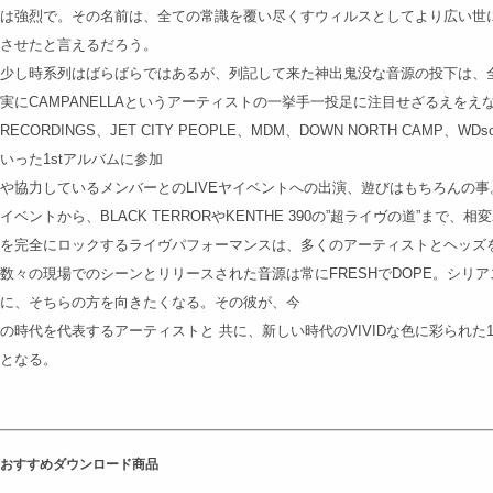
は強烈で。その名前は、全ての常識を覆い尽くすウィルスとしてより広い世に広
させたと言えるだろう。
少し時系列はばらばらではあるが、列記して来た神出鬼没な音源の投下は、
実にCAMPANELLAというアーティストの一挙手一投足に注目せざるえをえな
RECORDINGS、JET CITY PEOPLE、MDM、DOWN NORTH CAMP、WDsou
いった1stアルバムに参加
や協力しているメンバーとのLIVEヤイベントへの出演、遊びはもちろんの事。MANHA
イベントから、BLACK TERRORやKENTHE 390の”超ライヴの道”ま
を完全にロックするライヴパフォーマンスは、多くのアーティストとヘッズ
数々の現場でのシーンとリリースされた音源は常にFRESHでDOPE。シリ
に、そちらの方を向きたくなる。その彼が、今
の時代を代表するアーティストと 共に、新しい時代のVIVIDな色に彩られた1s
となる。
おすすめダウンロード商品