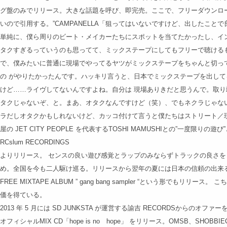
グ盤のみでリリース。大きな話題を呼び、即完売。ここで、フリーダウンロ
いので引用する。”CAMPANELLA「狙ってはいないですけど、出したこと
単純に、僕ら周りのビート・メイカーたちにスポットを当てたかったし、イ
タクすぎるっていうのも思ってて、ミックステープにしてもフリーで聴ける
で、僕みたいに普通に現場でやってるヤツがミックステープをちゃんと切っ
の がやりたかったんです。ハッキリ言うと、日本でミックステープを出し
けど……ライヴしてないんですよね。自分は 現場ありきだと思うんで。取
タクじゃないぞ、と。まあ、オタクなんですけど（笑）、でもネクラじゃな
ラだしオタクかもしれないけど、カッコ付けて言うと僕たちはストリート／
屋の JET CITY PEOPLE を代表するTOSHI MAMUSHIとの”一度限りの
RCslum RECORDINGS
よりリリース。 センスの良い遊び感覚とラップのみならずトラックの良さ
め。全国を今も二人駆け巡る。リリースから翌年の夏には日本の信頼の出来る音楽集団”
FREE MIXTAPE ALBUM ” gang bang sampler “という形でもリリース
価を得ている。
2013 年 5 月には SD JUNKSTA が運営する諭吉 RECORDSからのオファーを
オフィシャルMIX CD「hope is no hope」 をリリース。OMSB、SHO