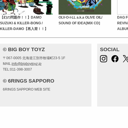
【幻の問題作！！】DAMO
OLV-O-I-LL a.k.a OLIVE OIL/
DAG F
SUZUKI & KILLER-BONG /
SOUND OF IDEA[MIX CD]
REVIV
KILLER-DAMO【再入荷！！】
ALBU
© BIG BOY TOYZ
SOCIAL
〒067-0005 北海道江別市牧場町23-5 1F
MAIL:
info@bigboytoyz.jp
TEL:011-398-3007
© 6RINGS SAPPORO
6RINGS SAPPORO WEB SITE