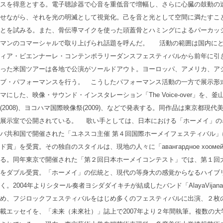
スを得意とする。電子聴診器で心音を重低音で増幅し、さらに心臓の鼓動の
せながら、それを光の明滅として視覚化。己を音と光として空間に満たすこ
とを試みる。また、骨伝導マイクを使った頭蓋骨とハミングによるパーカッ
マンのコマーシャルで取り上げられ話題を呼んだ。 活動の範囲は国内にとど
ィア・ビエンナーレ・コンテンポラリーダンスフェスティバルから前年に引
った米国ツアーは各地で公演がソールドアウト。ヨーロッパ、アメリカ、ア
ブ・パフォーマンスを行う。 こうしたパフォーマンス活動の一方で展示形
マにした、映像・サウンド・インスタレーション「The Voice-over」を、釜
(2008)、ヨコハマ国際映像祭(2009)、などで発表する。同作品は東京都
展示室で公開されている。 歌い手としては、日本における「ホーメイ」の名
バ共和国で開催された「ユネスコ主催 第４回国際ホーメイフェスティバル
ド賞」を受賞。その独自のスタイルは、現地の人々に「авангардное хо
る。同年東京で開催された「第２回日本ホーメイコンテスト」では、第１回大会
をダブル受賞。「ホーメイ」の伝統と、現代の等身大の感覚からなるハイブ
く。2004年よりシタール奏者ヨシダダイキチが結成したバンド「AlayaVij
め、フジロックフェスティバルをはじめ多くのフェスティバルに出演、２枚
載エッセイを、「未来（未來社）」誌上で2007年より２年間執筆。複数の