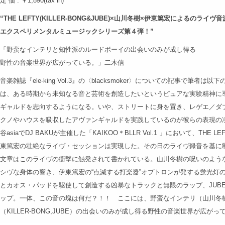
定 価 : ￥1,890(tax in)
“THE LEFTY(KILLER-BONG&JUBE)×山川冬樹×伊東篤宏によるのライヴ
エクスペリメンタルミュージックシリーズ第４弾！”
「野蛮なインテリと知性派のルードボーイの出会いのみが成し得る
野性の音楽世界が広がっている。」二木信
音楽雑誌『ele-king Vol.3』の〈blacksmoker〉についての記事で筆者は以
は、ある時期から未知なる音と芸術を創造したいというピュアな実験精神に
ギャルドを志向するようになる。いや、ストリートに身を置き、レゲエ／ダ
クノやハウスを吸収したアヴァンギャルドを実践しているのが彼らの表現の凄み
谷asiaでDJ BAKUが主催した「KAIKOO＊BLLR Vol.1 」において、THE LE
東篤宏の壮絶なライヴ・セッションは実現した。その日のライヴ録音を基に
文章はこのライヴの衝撃に触発されて書かれている。山川冬樹の呪いのよう
シヴな身体の響き、伊東篤宏の“点滅する打楽器”オプトロンが発する蛍光灯の放電
とカオス・パッドを駆使して創造する凶暴なトラックと無限のラップ、JUB
ップ。一体、この音の塊は何だ？！！ ここには、野蛮なインテリ（山川冬
（KILLER-BONG,JUBE）の出会いのみが成し得る野性の音楽世界が広がっ