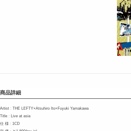
商品詳細
Artist : THE LEFTY×Atsuhiro Ito×Fuyuki Yamakawa
Title : Live at asia
仕 様 : 1CD