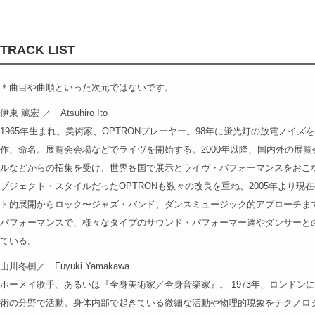
TRACK LIST
＊曲目や曲順といった次元ではないです。
伊東 篤宏 ／ Atsuhiro Ito
1965年生まれ。美術家、OPTRONプレーヤー。98年に蛍光灯の放電ノイズを
作、命名。展覧会会場などでライヴを開始する。2000年以降、国内外の展覧
ルなどからの招集を受け、世界各国で展示とライヴ・パフォーマンスをおこ
ブジェクト・スタイルだったOPTRONも数々の改良を重ね、2005年より
ト的展開からロック〜ジャズ・バンド、ダンスミュージック的アプローチま
パフォーマンスで、様々なタイプのサウンド・パフォーマー達やダンサーと
ている。
山川冬樹／ Fuyuki Yamakawa
ホーメイ歌手、あるいは『全身美術家／全身音楽家』。 1973年、ロンドン
術の分野で活動。身体内部で起きている微細な活動や物理的現象をテクノロ