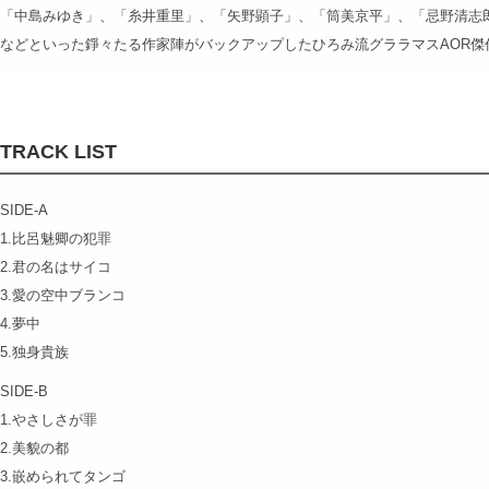
「中島みゆき」、「糸井重里」、「矢野顕子」、「筒美京平」、「忌野清志
などといった錚々たる作家陣がバックアップしたひろみ流グララマスAOR傑
TRACK LIST
SIDE-A
1.比呂魅卿の犯罪
2.君の名はサイコ
3.愛の空中ブランコ
4.夢中
5.独身貴族
SIDE-B
1.やさしさが罪
2.美貌の都
3.嵌められてタンゴ