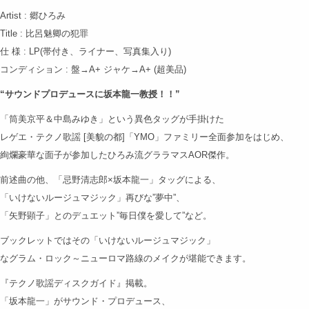
Artist : 郷ひろみ
Title : 比呂魅卿の犯罪
仕 様 : LP(帯付き、ライナー、写真集入り)
コンディション : 盤→A+ ジャケ→A+ (超美品)
“サウンドプロデュースに坂本龍一教授！！”
「筒美京平＆中島みゆき」という異色タッグが手掛けた
レゲエ・テクノ歌謡 [美貌の都]「YMO」ファミリー全面参加をはじめ、
絢爛豪華な面子が参加したひろみ流グララマスAOR傑作。
前述曲の他、「忌野清志郎×坂本龍一」タッグによる、
「いけないルージュマジック」再びな”夢中”、
「矢野顕子」とのデュエット”毎日僕を愛して”など。
ブックレットではその「いけないルージュマジック」
なグラム・ロック～ニューロマ路線のメイクが堪能できます。
『テクノ歌謡ディスクガイド』掲載。
「坂本龍一」がサウンド・プロデュース、